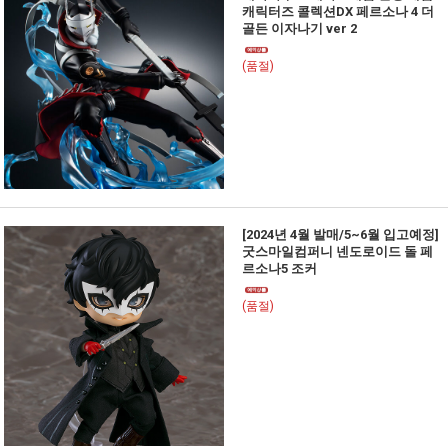
캐릭터즈 콜렉션DX 페르소나 4 더
골든 이자나기 ver 2
(품절)
[2024년 4월 발매/5~6월 입고예정]
굿스마일컴퍼니 넨도로이드 돌 페
르소나5 조커
(품절)