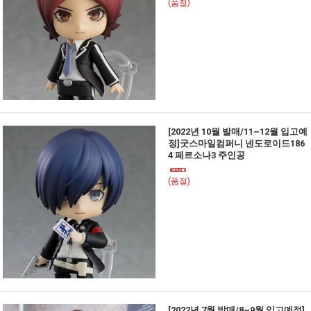
(품절)
[2022년 10월 발매/11~12월 입고예
정]굿스마일컴퍼니 넨도로이드186
4 페르소나3 주인공
(품절)
[2022년 7월 발매/8~9월 입고예정]