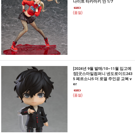
나이트 타카마키 안 1/7
(품절)
[2024년 9월 발매/10~11월 입고예
정]굿스마일컴퍼니 넨도로이드243
5 페르소나5 더 로열 주인공 교복 v
er
(품절)