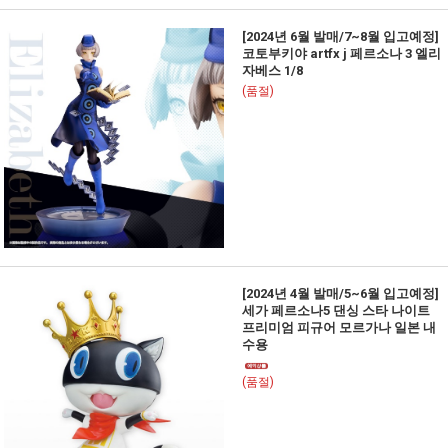
[2024년 6월 발매/7~8월 입고예정]
코토부키야 artfx j 페르소나 3 엘리
자베스 1/8
(품절)
[2024년 4월 발매/5~6월 입고예정]
세가 페르소나5 댄싱 스타 나이트
프리미엄 피규어 모르가나 일본 내
수용
(품절)