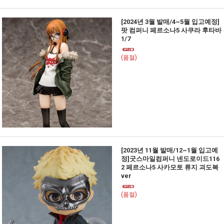
[2024년 3월 발매/4~5월 입고예정]
팟 컴퍼니 페르소나5 사쿠라 후타바
1/7
(품절)
[2023년 11월 발매/12~1월 입고예
정]굿스마일컴퍼니 넨도로이드116
2 페르소나5 사카모토 류지 괴도복
ver
(품절)