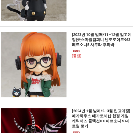
[2023년 10월 발매/11~12월 입고예
정]굿스마일컴퍼니 넨도로이드963
페르소나5 사쿠라 후타바
(품절)
[2024년 1월 발매/2~3월 입고예정]
메가하우스 메가토레샵 한정 게임
캐릭터즈 콜렉션DX 페르소나 5 더
로열 로키