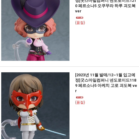
정]굿스마일컴퍼니 넨도로이드121
0 페르소나5 오쿠무라 하루 괴도복
ver
(품절)
[2023년 11월 발매/12~1월 입고예
정]굿스마일컴퍼니 넨도로이드118
9 페르소나5 아케치 고로 괴도복 ve
r
(품절)