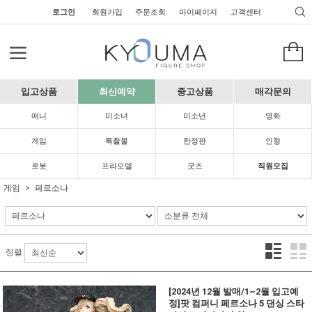
로그인
회원가입
주문조회
마이페이지
고객센터
입고상품
최신예약
중고상품
매각문의
애니
미소녀
미소년
영화
게임
특촬물
한정판
인형
로봇
프라모델
굿즈
직원모집
게임
페르소나
정렬
[2024년 12월 발매/1~2월 입고예
정]팟 컴퍼니 페르소나 5 댄싱 스타