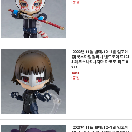
(품절)
[2023년 11월 발매/12~1월 입고예
정]굿스마일컴퍼니 넨도로이드104
4 페르소나5 니지마 마코토 괴도복
ver
(품절)
[2023년 11월 발매/12~1월 입고예