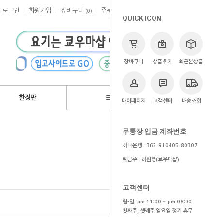
로그인
회원가입
장바구니
주문
마이페이지
고객센터
(
0
)
QUICK ICON
장바구니
상품후기
최근본상품
한정판
브랜드
마이페이지
고객센터
배송조회
>
브랜드
>
세가
무통장 입금 계좌번호
하나은행 : 362-910405-80307
예금주 : 하원영(쿄우마샵)
고객센터
월-일 am 11:00 ~ pm 08:00
첫째주, 셋째주 일요일 정기 휴무