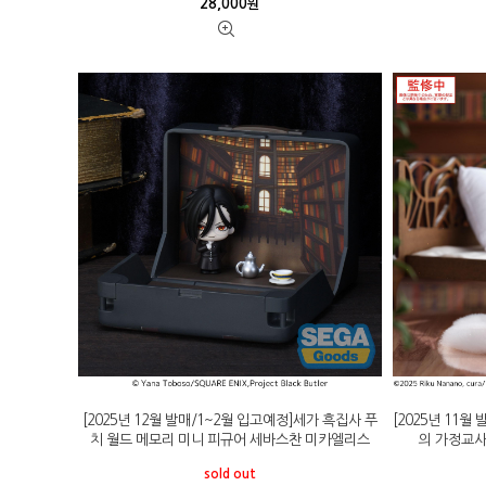
28,000
원
[2025년 12월 발매/1~2월 입고예정]세가 흑집사 푸
[2025년 11월
치 월드 메모리 미니 피규어 세바스찬 미카엘리스
의 가정교사 
sold out