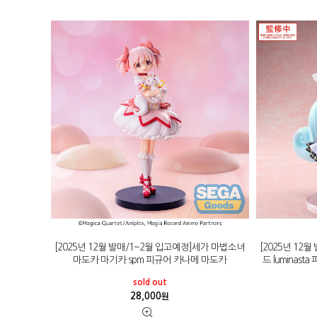
[2025년 12월 발매/1~2월 입고예정]세가 마법소녀
[2025년 12
마도카 마기카 spm 피규어 카나메 마도카
드 luminas
sold out
28,000
원