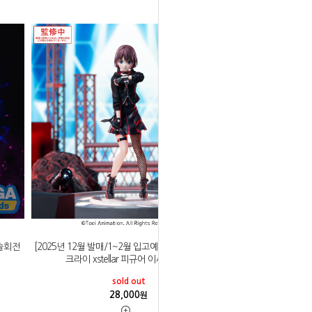
주술회전
[2025년 12월 발매/1~2월 입고예정]세가 걸즈 밴드
크라이 xstellar 피규어 이세리 니나
sold out
28,000
원