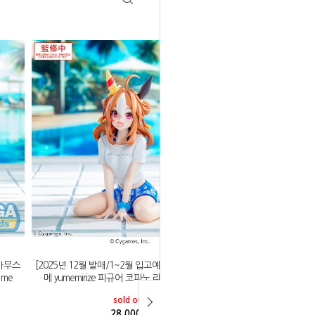
우마무스
[2025년 12월 발매/1~2월 입고예정]세가 우마무스
 me
메 yumemirize 피규어 코파노 리키 gaze on me
sold out
28,000
원