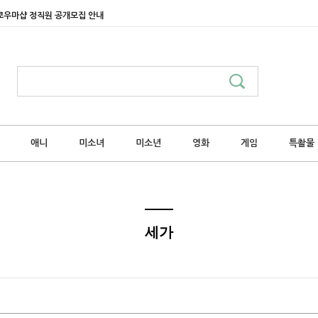
쿄우마샵 정직원 공개모집 안내
애니
미소녀
미소년
영화
게임
특촬물
세가