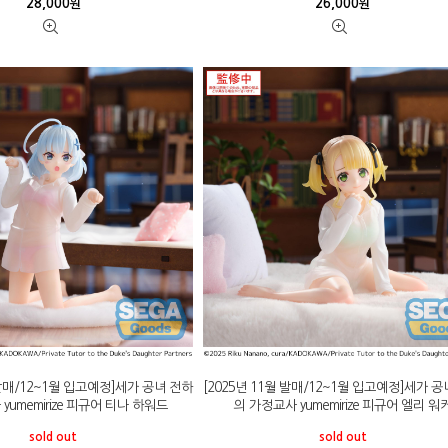
28,000
26,000
원
원
 발매/12~1월 입고예정]세가 공녀 전하
[2025년 11월 발매/12~1월 입고예정]세가 
yumemirize 피규어 티나 하워드
의 가정교사 yumemirize 피규어 엘리 워
sold out
sold out