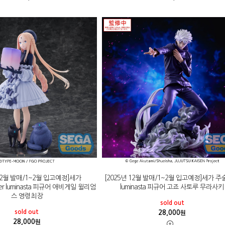
 12월 발매/1~2월 입고예정]세가
[2025년 12월 발매/1~2월 입고예정]세가 
order luminasta 피규어 애비게일 윌리엄
luminasta 피규어 고죠 사토루 무라사키
스 영령최장
sold out
sold out
28,000
원
28,000
원