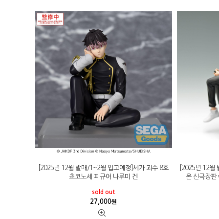
[2025년 12월 발매/1~2월 입고예정]세가 괴수 8호
[2025년 12
쵸코노세 피규어 나루미 겐
온 신극장판 v
sold out
27,000
원