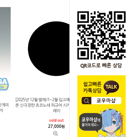
[2025년 12월 발매/1~2월 입고예정]세가 에반게리
에반게리
온 신극장판 쵸코노세 피규어 시키나미 아스카 랑그
신지
레이
sold out
27,000
원