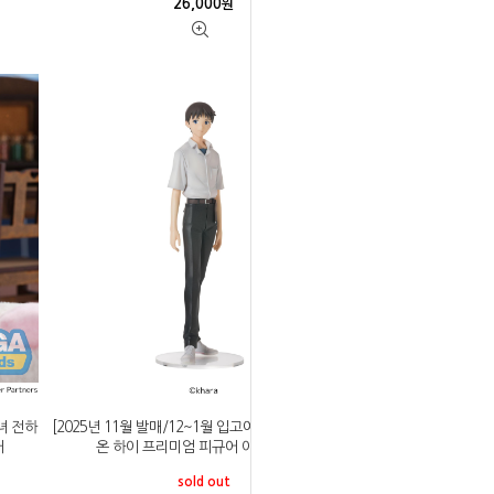
26,000
원
공녀 전하
[2025년 11월 발매/12~1월 입고예정]세가 에반게리
커
온 하이 프리미엄 피규어 이카리 신지
sold out