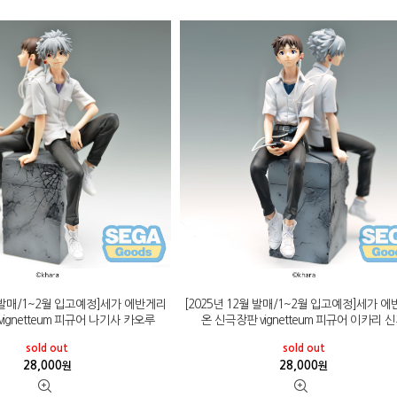
월 발매/1~2월 입고예정]세가 에반게리
[2025년 12월 발매/1~2월 입고예정]세가 
ignetteum 피규어 나기사 카오루
온 신극장판 vignetteum 피규어 이카리 
sold out
sold out
28,000
28,000
원
원