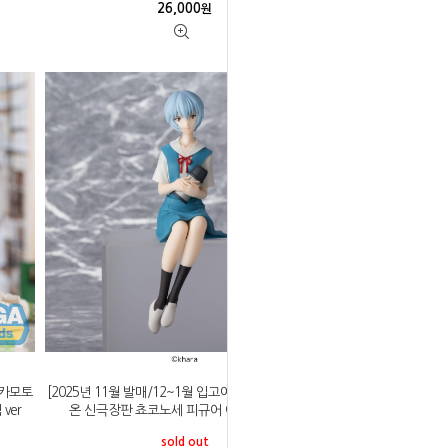
26,000
원
사카모토
[2025년 11월 발매/12~1월 입고예정]세가 에반게리
ver
온 신극장판 쵸코노세 피규어 아야나미 레이
sold out