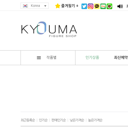
Korea
즐겨찾기 +
작품별
인기상품
최신예약
최근등록순
|
인기순
|
판매인기순
|
낮은가격순
|
높은가격순