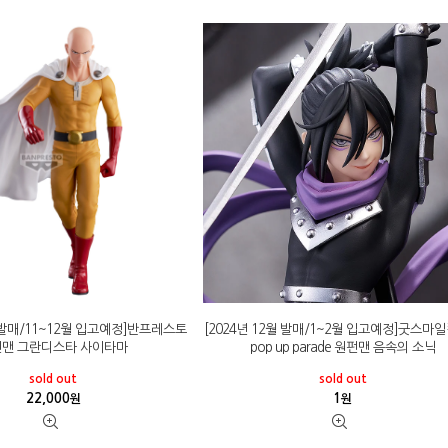
월 발매/11~12월 입고예정]반프레스토
[2024년 12월 발매/1~2월 입고예정]굿스마
맨 그란디스타 사이타마
pop up parade 원펀맨 음속의 소닉
sold out
sold out
22,000
1
원
원