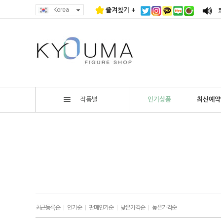
Korea
즐겨찾기 +
작품별
인기상품
최신예약
최근등록순
|
인기순
|
판매인기순
|
낮은가격순
|
높은가격순