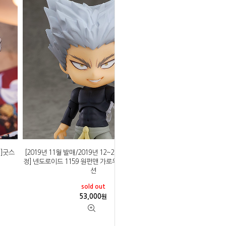
정]굿스
[2019년 11월 발매/2019년 12~2020년 1월 입고예
정] 넨도로이드 1159 원펀맨 가로우 슈퍼무버블 에디
션
sold out
53,000
원