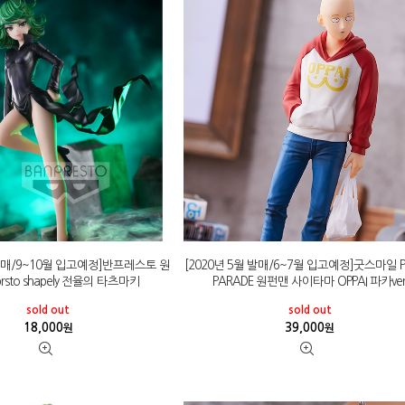
 발매/9~10월 입고예정]반프레스토 원
[2020년 5월 발매/6~7월 입고예정]굿스마일 P
prsto shapely 전율의 타츠마키
PARADE 원펀맨 사이타마 OPPAI 파카ver
sold out
sold out
18,000
39,000
원
원