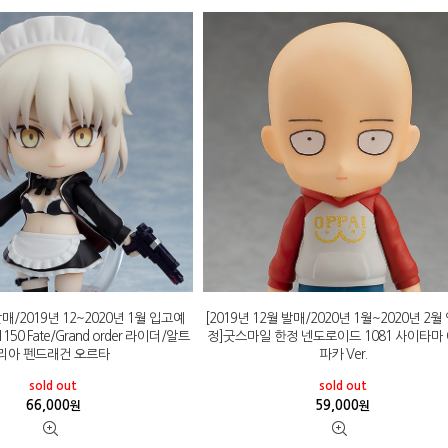
발매/2019년 12~2020년 1월 입고예
[2019년 12월 발매/2020년 1월~2020년 2
50 Fate/Grand order 라이더/알트
정]굿스마일 한정 넨도로이드 1081 사이타마 O
리아 펜드래건 오르타
파카 Ver.
sold out
sold out
66,000
59,000
원
원