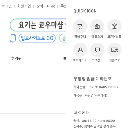
로그인
회원가입
장바구니
주문
마이페이지
고객센터
(
0
)
QUICK ICON
장바구니
상품후기
최근본상품
한정판
브랜드
마이페이지
고객센터
배송조회
>
애니
>
원펀맨
무통장 입금 계좌번호
하나은행 : 362-910405-80307
예금주 : 하원영(쿄우마샵)
고객센터
월-일 am 11:00 ~ pm 08:00
첫째주, 셋째주 일요일 정기 휴무