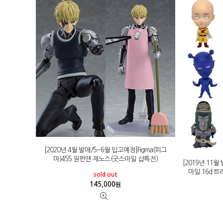
[2020년 4월 발매/5~6월 입고예정]Figma(피그
마)455 원펀맨 제노스(굿스마일 샵특전)
[2019년 11
마일 16d 트
sold out
145,000
원