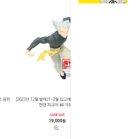
토 원펀
[2023년 12월 발매/1~2월 입고예정]반프레스토 원
펀맨 피규어 #4 가로우
sold out
19,000
원