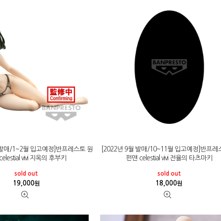
월 발매/1~2월 입고예정]반프레스토 원
[2022년 9월 발매/10~11월 입고예정]반프레
elestial vivi 지옥의 후부키
펀맨 celestial vivi 전율의 타츠마키
sold out
sold out
19,000
18,000
원
원