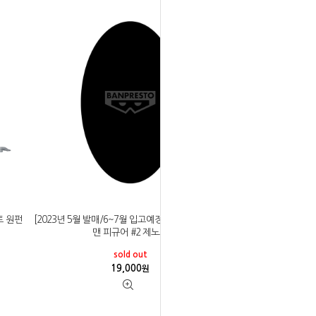
토 원펀
[2023년 5월 발매/6~7월 입고예정]반프레스토 원펀
맨 피규어 #2 제노스
sold out
19,000
원