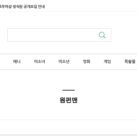
쿄우마샵 정직원 공개모집 안내
애니
미소녀
미소년
영화
게임
특촬물
원펀맨