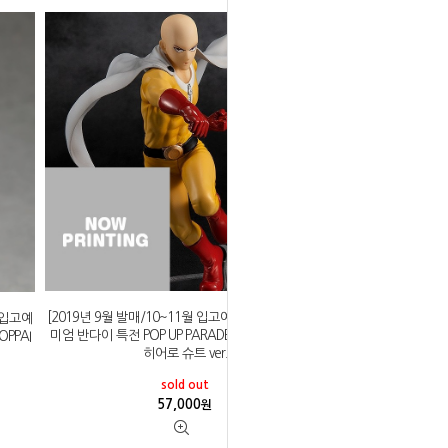
[2019년 9월 발매/10~11월 입고예정]굿스마일 프리
월 입고예
미엄 반다이 특전 POP UP PARADE 원펀맨 사이타마
PPAI
히어로 슈트 ver.
sold out
57,000
원