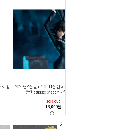
스토 원
[2021년 9월 발매/10~11월 입고예정]반프레스토 원
펀맨 estprsto shapely 지옥의 후부키
sold out
18,000
원