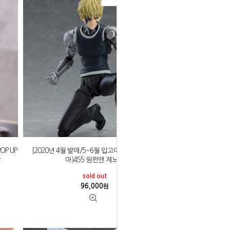
OP UP
[2020년 4월 발매/5~6월 입고예정]Figma(피그
.
마)455 원펀맨 제노스
sold out
96,000
원