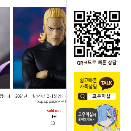
일컴퍼니
[2024년 11월 발매/12~1월 입고예정]굿스마일컴퍼
니 pop up parade 원펀맨 킹
sold out
1
원