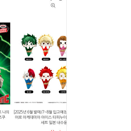
토 나의
[2025년 6월 발매/7~8월 입고예정]타피오카 나의 히
이즈쿠
어로 아케데미아 아이스 타피누이 인형 전 8종 박스
세트 일본 내수용