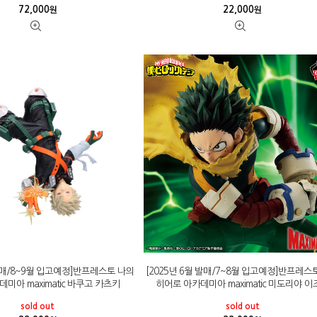
72,000
22,000
원
원
 발매/8~9월 입고예정]반프레스토 나의
[2025년 6월 발매/7~8월 입고예정]반프레스
미아 maximatic 바쿠고 카츠키
히어로 아카데미아 maximatic 미도리야 
sold out
sold out