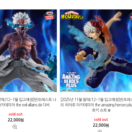
월 발매/12~1월 입고예정]반프레스토 나
[2025년 11월 발매/12~1월 입고예정]반프레
미아 the evil villains dx 다비
의 히어로 아카데미아 the amazing heroes pl
로키 쇼토 Ⅲ
sold out
sold out
22,000
원
22,000
원