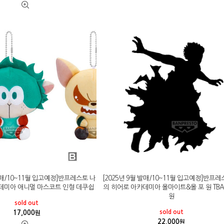
 발매/10~11월 입고예정]반프레스토 나
[2025년 9월 발매/10~11월 입고예정]반프레
데미아 애니멀 마스코트 인형 데쿠쉽
의 히어로 아카데미아 올마이트&올 포 원 TBA
원
sold out
sold out
17,000
원
22,000
원