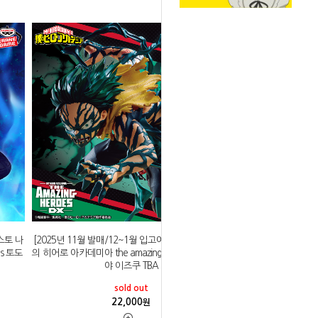
스토 나
[2025년 11월 발매/12~1월 입고예정]반프레스토 나
us 토도
의 히어로 아카데미아 the amazing heroes dx 미도리
야 이즈쿠 TBA
sold out
22,000
원