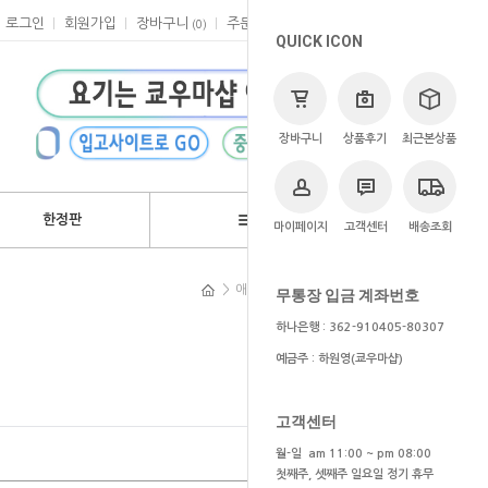
로그인
회원가입
장바구니
주문
마이페이지
고객센터
(
0
)
QUICK ICON
장바구니
상품후기
최근본상품
한정판
브랜드
마이페이지
고객센터
배송조회
>
애니
>
나의 히어로 아카데미아
무통장 입금 계좌번호
하나은행 : 362-910405-80307
예금주 : 하원영(쿄우마샵)
고객센터
월-일 am 11:00 ~ pm 08:00
첫째주, 셋째주 일요일 정기 휴무