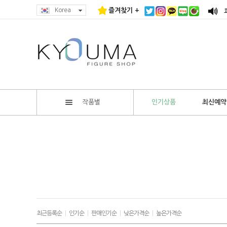
Korea
즐겨찾기 +
작품별
인기상품
최신예약
최근등록순
|
인기순
|
판매인기순
|
낮은가격순
|
높은가격순