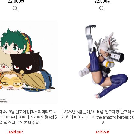
22,000
22,000
원
원
 발매/8~9월 입고예정]맥스리미티드 나
[2025년 8월 발매/9~10월 입고예정]반프레
미아 포테코로 마스코트 인형 vol 5
의 히어로 아카데미아 the amazing heroes pl
6종 박스 세트 일본 내수용
코
sold out
sold out