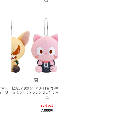
스토 나
[2025년 9월 발매/10~11월 입고예정]반프레스토 나
쇼토캣
의 히어로 아카데미아 애니멀 마스코트 인형 오챠네
코
sold out
7,000
원