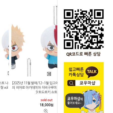
스토 나
[2025년 11월 발매/12~1월 입고예정]반프레스토 나
 vol
의 히어로 아카데미아 치비구루미 마스코트 인형 vol
9 토도로키 쇼토
sold out
18,000
원