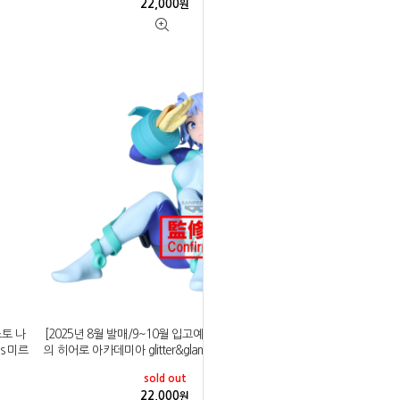
22,000
원
스토 나
[2025년 8월 발매/9~10월 입고예정]반프레스토 나
us 미르
의 히어로 아카데미아 glitter&glamours 하도 네지레
sold out
22,000
원