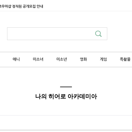
쿄우마샵 정직원 공개모집 안내
애니
미소녀
미소년
영화
게임
특촬물
나의 히어로 아카데미아