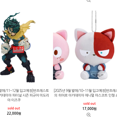
월 발매/11~12월 입고예정]반프레스토
[2025년 9월 발매/10~11월 입고예정]반프레
카데미아 파이널 시즌 피규어 미도리
의 히어로 아카데미아 애니멀 마스코트 인형 
야 이즈쿠
sold out
sold out
17,000
원
22,000
원