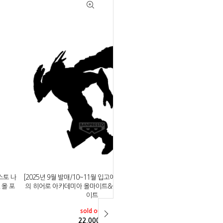
스토 나
[2025년 9월 발매/10~11월 입고예정]반프레스토 나
 올 포
의 히어로 아카데미아 올마이트&올 포 원 TBA 올마
이트
sold out
22,000
원