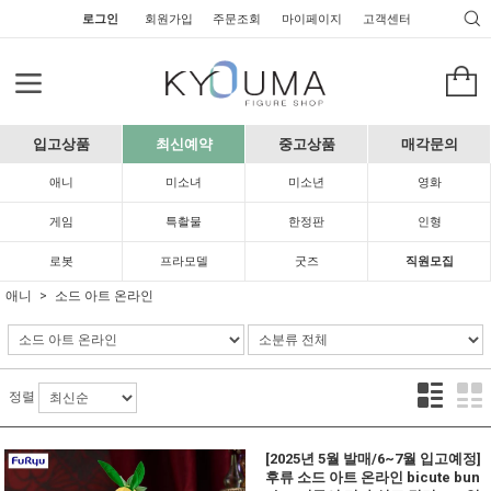
로그인
회원가입
주문조회
마이페이지
고객센터
입고상품
최신예약
중고상품
매각문의
애니
미소녀
미소년
영화
게임
특촬물
한정판
인형
로봇
프라모델
굿즈
직원모집
애니
소드 아트 온라인
정렬
[2025년 5월 발매/6~7월 입고예정]
후류 소드 아트 온라인 bicute bun