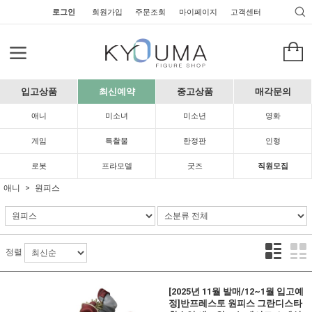
로그인
회원가입
주문조회
마이페이지
고객센터
입고상품
최신예약
중고상품
매각문의
애니
미소녀
미소년
영화
게임
특촬물
한정판
인형
로봇
프라모델
굿즈
직원모집
애니
원피스
정렬
[2025년 11월 발매/12~1월 입고예
정]반프레스토 원피스 그란디스타