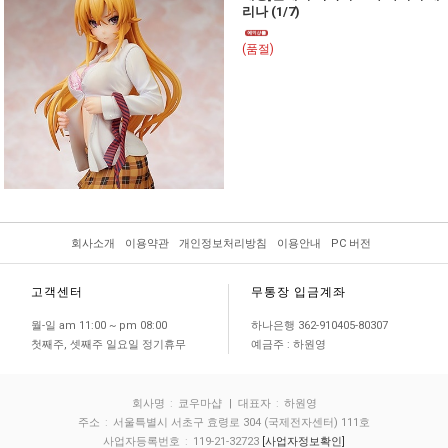
리나 (1/7)
(품절)
회사소개
이용약관
개인정보처리방침
이용안내
PC 버전
고객센터
무통장 입금계좌
월-일 am 11:00 ~ pm 08:00
하나은행 362-910405-80307
첫째주, 셋째주 일요일 정기휴무
예금주 : 하원영
회사명
:
쿄우마샵
| 대표자
:
하원영
주소
:
서울특별시 서초구 효령로 304 (국제전자센터) 111호
사업자등록번호
:
119-21-32723
[사업자정보확인]