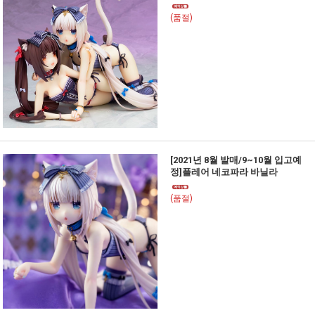
(품절)
[2021년 8월 발매/9~10월 입고예
정]플레어 네코파라 바닐라
(품절)