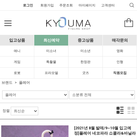
로그인
회원가입
주문조회
마이페이지
고객센터
입고상품
최신예약
중고상품
매각문의
애니
미소녀
미소년
영화
게임
특촬물
한정판
인형
로봇
프라모델
굿즈
직원모집
브랜드
플레어
정렬
[2021년 8월 발매/9~10월 입고예
정]플레어 네코파라 쇼콜라&바닐라