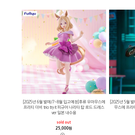
[2025년 6월 발매/7~8월 입고예정]후류 우마무스메
[2025년 5월
프리티 더비 trio try it 피규어 나리타 탑 로드 드레스
무스메 프리티 
ver 일본 내수용
sold out
25,000
원