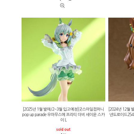
[2025년 1월 발매/2~3월 입고예정]굿스마일컴퍼니
[2024년 12
pop up parade 우마무스메 프리티 더비 세이운 스카
넨도로이드254
이 L
sold out