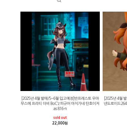
[2025년 4월 발매/5~6월 입고예정]반프레스토 우마
[2025년 4월
무스메 프리티 더비 BoC'z 피규어 마치가네 탄호이저
넨도로이드264
as 816-n
sold out
22,000
원