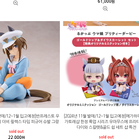
61,000
원
월 발매/12~1월 입고예정]반프레스토 우
[2024년 11월 발매/12~1월 입고예정]메가하
 더비 릴렉스 타임 피규어 슈발 그랑
가토레샵 한정 룩업 시리즈 우마무스메 프리티
다이와 스칼렛&골드 쉽 세트 샵 특전
sold out
sold out
22,000
원