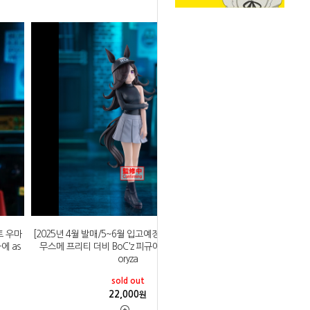
토 우마
[2025년 4월 발매/5~6월 입고예정]반프레스토 우마
에 as
무스메 프리티 더비 BoC'z 피규어 라이스 샤워 as
oryza
sold out
22,000
원