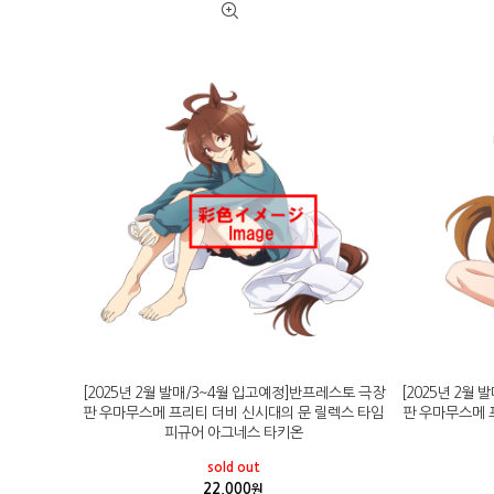
[2025년 2월 발매/3~4월 입고예정]반프레스토 극장
[2025년 2월
판 우마무스메 프리티 더비 신시대의 문 릴렉스 타임
판 우마무스메 
피규어 아그네스 타키온
sold out
22,000
원