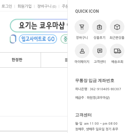
로그인
회원가입
장바구니
주문
마이페이지
고객센터
(
0
)
QUICK ICON
장바구니
상품후기
최근본상품
한정판
브랜드
마이페이지
고객센터
배송조회
>
게임
>
우마무스메
무통장 입금 계좌번호
하나은행 : 362-910405-80307
예금주 : 하원영(쿄우마샵)
고객센터
월-일 am 11:00 ~ pm 08:00
첫째주, 셋째주 일요일 정기 휴무