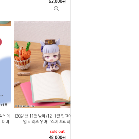
62,000
원
우스 메
[2024년 11월 발매/12~1월 입고예정]메가하우스 룩
 더비
업 시리즈 우마무스메 프리티 더비 골드 쉽
sold out
48,000
원