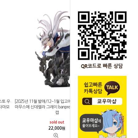
스토 우
[2025년 11월 발매/12~1월 입고예정]반프레스토 우
 타마모
마무스메 신데렐라 그레이 banpresto evolve 오구리
캡
sold out
22,000
원