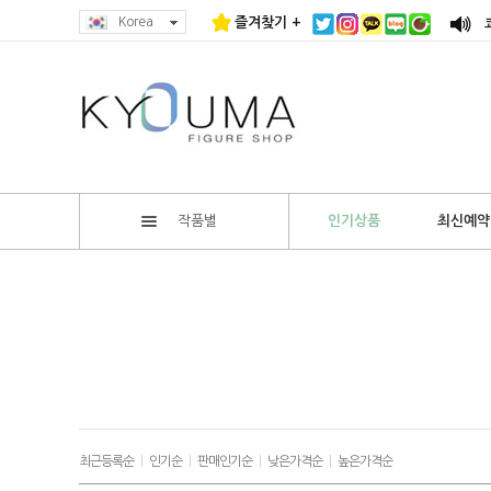
Korea
즐겨찾기 +
작품별
인기상품
최신예약
최근등록순
|
인기순
|
판매인기순
|
낮은가격순
|
높은가격순