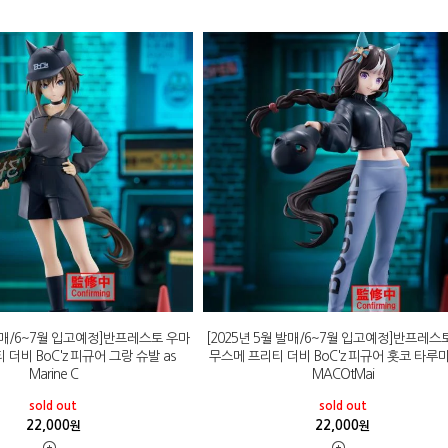
 발매/6~7월 입고예정]반프레스토 우마
[2025년 5월 발매/6~7월 입고예정]반프레스
더비 BoC'z 피규어 그랑 슈발 as
무스메 프리티 더비 BoC'z 피규어 홋코 타루마
Marine C
MACOtMai
sold out
sold out
22,000
22,000
원
원