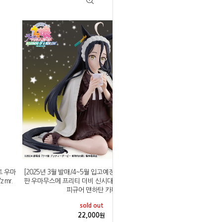
토 우마
[2025년 3월 발매/4~5월 입고예정]반프레스토 극장
mr.
판 우마무스메 프리티 더비 신시대의 문 릴렉스 타임
피규어 맨하탄 카페
sold out
22,000
원