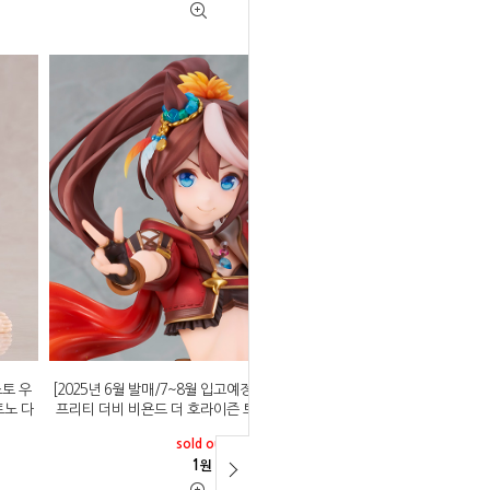
스토 우
[2025년 6월 발매/7~8월 입고예정]알터 우마무스메
토노 다
프리티 더비 비욘드 더 호라이즌 토카이 테이오 1/7
sold out
1
원