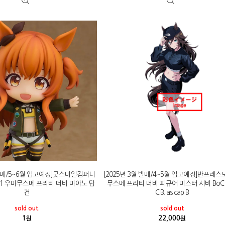
 발매/5~6월 입고예정]굿스마일컴퍼니
[2025년 3월 발매/4~5월 입고예정]반프레스
1 우마무스메 프리티 더비 마야노 탑
무스메 프리티 더비 피규어 미스터 시비 BoC'z 
건
C.B. as cap B
sold out
sold out
1
22,000
원
원