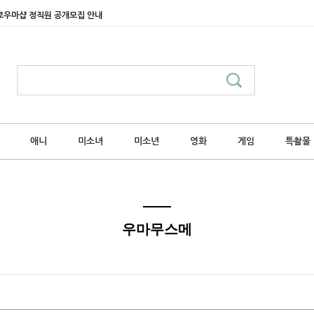
쿄우마샵 정직원 공개모집 안내
애니
미소녀
미소년
영화
게임
특촬물
우마무스메