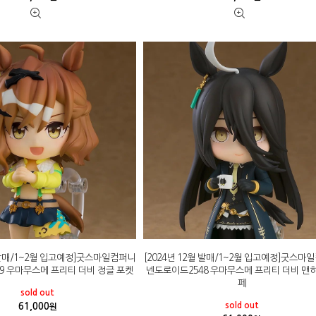
월 발매/1~2월 입고예정]굿스마일컴퍼니
[2024년 12월 발매/1~2월 입고예정]굿스마
9 우마무스메 프리티 더비 정글 포켓
넨도로이드2548 우마무스메 프리티 더비 맨
페
sold out
sold out
61,000
원