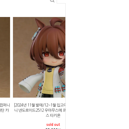
일컴퍼니
[2024년 11월 발매/12~1월 입고예정]굿스마일컴퍼
하탄 카
니 넨도로이드2512 우마무스메 프리티 더비 아그네
스 타키온
sold out