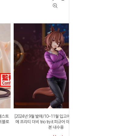
프레스토
[2024년 9월 발매/10~11월 입고예정]후류 우마무스
비블로
메 프리티 더비 trio try it 피규어 아그네스 타키온 일
본 내수용