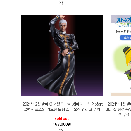
[2024년 2월 발매/3~4월 입고예정]메디코스 초상art
[2024년 1월
콜렉션 죠죠의 기묘한 모험 스톤 오션 엔리코 푸치
토레샵 한정 룩
션 쿠죠
sold out
163,000
원