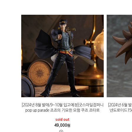
[2024년 8월 발매/9~10월 입고예정]굿스마일컴퍼니
[2024년 6월
pop up parade 죠죠의 기묘한 모험 쿠죠 죠타로
넨도로이드15
sold out
49,000
원