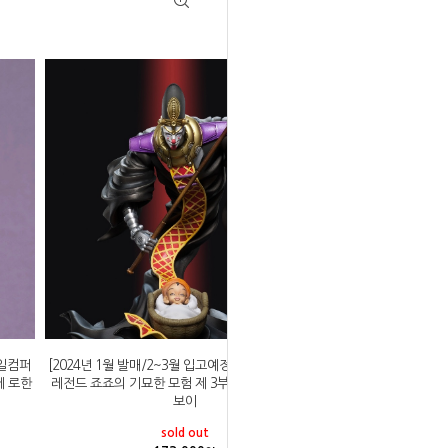
마일컴퍼
[2024년 1월 발매/2~3월 입고예정]메디코스 스태츄
베 로한
레전드 죠죠의 기묘한 모험 제 3부 데스 13&마니쉬
보이
sold out