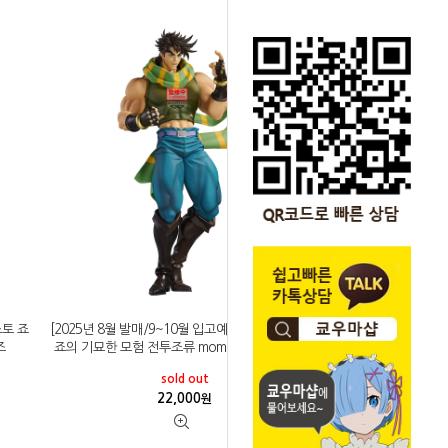
스토 죠
[2025년 8월 발매/9~10월 입고예정]반프레스토 죠
즈
죠의 기묘한 모험 전투조류 mometria 죠셉 죠스타
sold out
22,000
원