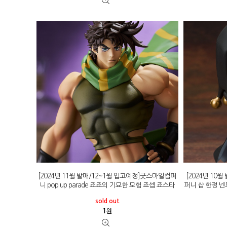
[2024년 11월 발매/12~1월 입고예정]굿스마일컴퍼
[2024년 10
니 pop up parade 죠죠의 기묘한 모험 죠셉 죠스타
퍼니 샵 한정 넨
sold out
1
원