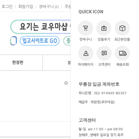
로그인
회원가입
장바구니
주문
마이페이지
고객센터
(
0
)
QUICK ICON
장바구니
상품후기
최근본상품
한정판
브랜드
마이페이지
고객센터
배송조회
>
애니
>
죠죠의 기묘한 모험
무통장 입금 계좌번호
하나은행 : 362-910405-80307
예금주 : 하원영(쿄우마샵)
고객센터
월-일 am 11:00 ~ pm 08:00
첫째주, 셋째주 일요일 정기 휴무