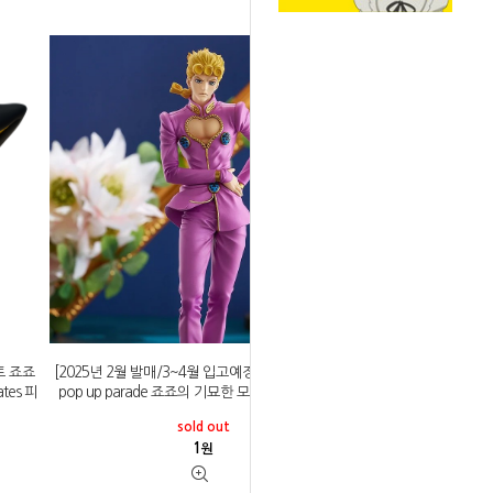
토 죠죠
[2025년 2월 발매/3~4월 입고예정]굿스마일컴퍼니
tes 피
pop up parade 죠죠의 기묘한 모험 죠르노 죠바나
sold out
1
원