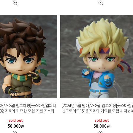
 발매/7~8월 입고예정]굿스마일컴퍼니
[2024년 6월 발매/7~8월 입고예정]굿스마
02 죠죠의 기묘한 모험 죠셉 죠스타
넨도로이드1516 죠죠의 기묘한 모험 시저 a
sold out
sold out
58,000
58,000
원
원