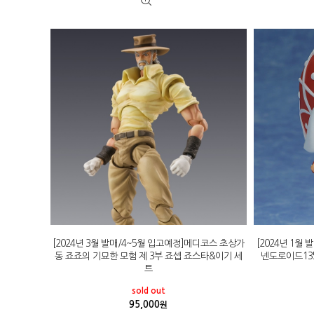
[2024년 3월 발매/4~5월 입고예정]메디코스 초상가
[2024년 1월
동 죠죠의 기묘한 모험 제 3부 죠셉 죠스타&이기 세
넨도로이드13
트
sold out
95,000
원