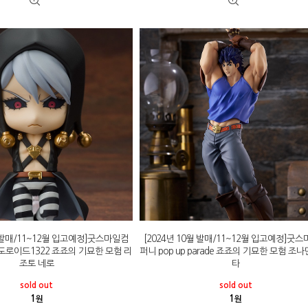
월 발매/11~12월 입고예정]굿스마일컴
[2024년 10월 발매/11~12월 입고예정]굿
도로이드1322 죠죠의 기묘한 모험 리
퍼니 pop up parade 죠죠의 기묘한 모험 조
조토 네로
타
sold out
sold out
1
1
원
원