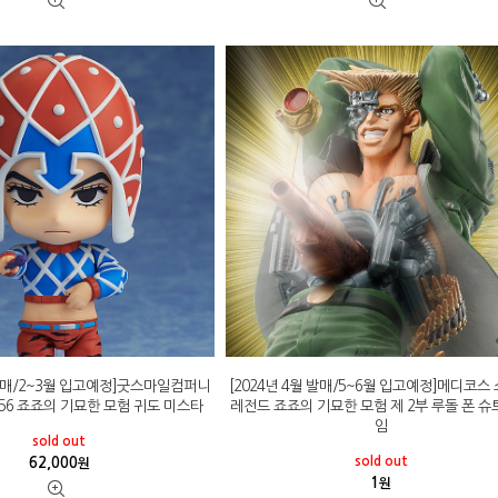
 발매/2~3월 입고예정]굿스마일컴퍼니
[2024년 4월 발매/5~6월 입고예정]메디코스
56 죠죠의 기묘한 모험 귀도 미스타
레전드 죠죠의 기묘한 모험 제 2부 루돌 폰 
임
sold out
sold out
62,000
원
1
원