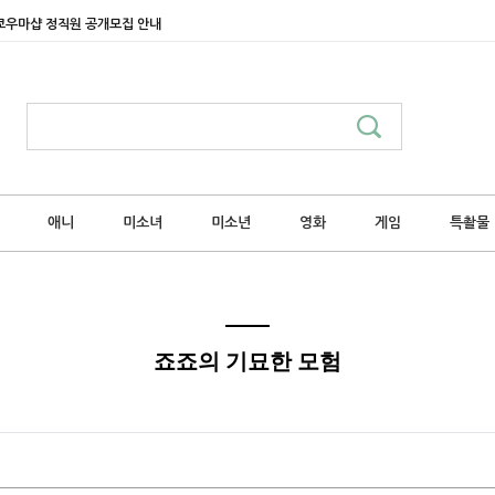
쿄우마샵 정직원 공개모집 안내
애니
미소녀
미소년
영화
게임
특촬물
죠죠의 기묘한 모험