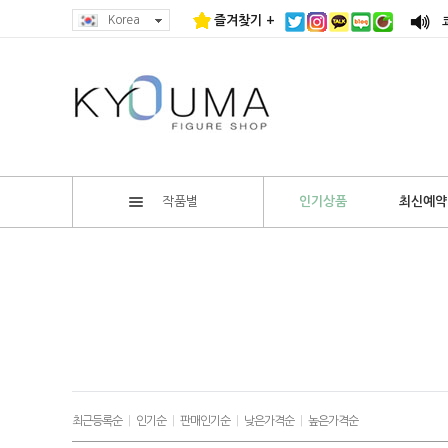
Korea
즐겨찾기 +
작품별
인기상품
최신예약
최근등록순
|
인기순
|
판매인기순
|
낮은가격순
|
높은가격순