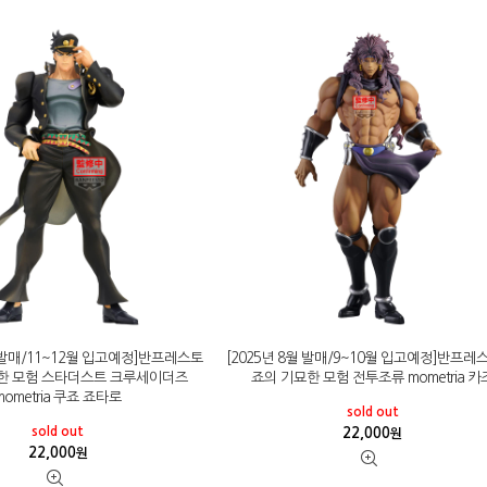
월 발매/11~12월 입고예정]반프레스토
[2025년 8월 발매/9~10월 입고예정]반프레
한 모험 스타더스트 크루세이더즈
죠의 기묘한 모험 전투조류 mometria 카
mometria 쿠죠 죠타로
sold out
sold out
22,000
원
22,000
원