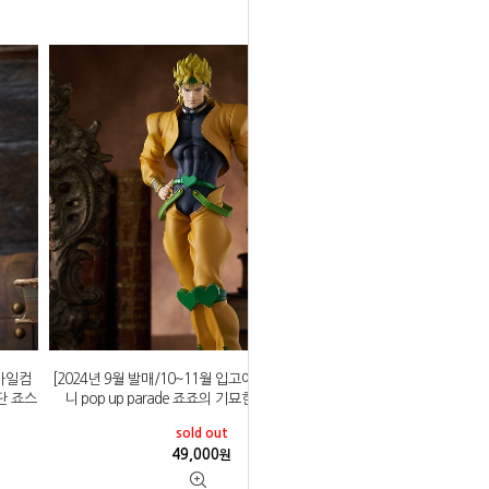
스마일컴
[2024년 9월 발매/10~11월 입고예정]굿스마일컴퍼
나단 죠스
니 pop up parade 죠죠의 기묘한 모험 DIO 디오
sold out
49,000
원