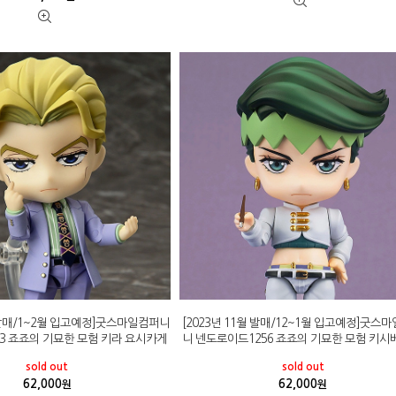
월 발매/1~2월 입고예정]굿스마일컴퍼니
[2023년 11월 발매/12~1월 입고예정]굿스
3 죠죠의 기묘한 모험 키라 요시카게
니 넨도로이드1256 죠죠의 기묘한 모험 키시
sold out
sold out
62,000
62,000
원
원