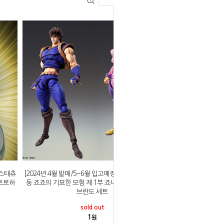
 스태츄
[2024년 4월 발매/5~6월 입고예정]메디코스 초상가
슈트로하
동 죠죠의 기묘한 모험 제 1부 죠나단 죠스타&디오
브란도 세트
sold out
1
원