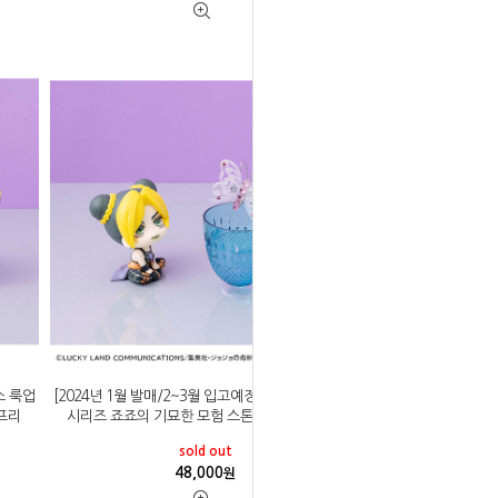
스 룩업
[2024년 1월 발매/2~3월 입고예정]메가하우스 룩업
 프리
시리즈 죠죠의 기묘한 모험 스톤 오션 쿠죠 죠린
sold out
48,000
원