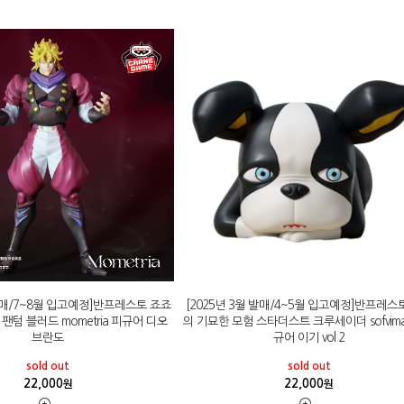
 발매/7~8월 입고예정]반프레스토 죠죠
[2025년 3월 발매/4~5월 입고예정]반프레스
팬텀 블러드 mometria 피규어 디오
의 기묘한 모험 스타더스트 크루세이더 sofvima
브란도
규어 이기 vol 2
sold out
sold out
22,000
22,000
원
원