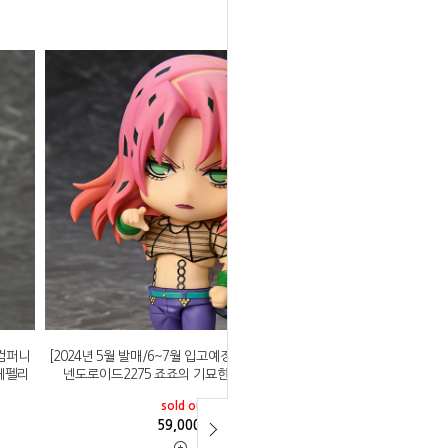
일컴퍼니
[2024년 5월 발매/6~7월 입고예정]굿스마일컴퍼니
 체펠리
넨도로이드2275 죠죠의 기묘한 모험 디아볼로
sold out
59,000
원