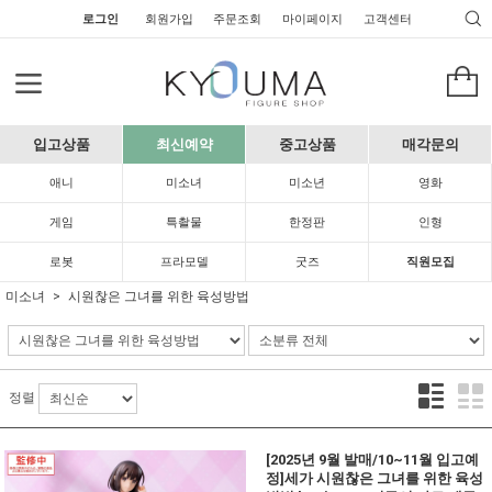
로그인
회원가입
주문조회
마이페이지
고객센터
입고상품
최신예약
중고상품
매각문의
애니
미소녀
미소년
영화
게임
특촬물
한정판
인형
로봇
프라모델
굿즈
직원모집
미소녀
시원찮은 그녀를 위한 육성방법
정렬
[2025년 9월 발매/10~11월 입고예
정]세가 시원찮은 그녀를 위한 육성