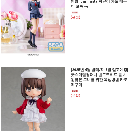
방법 luminasta 피규어 카토 메구
미 교복 ver
(품절)
[2025년 4월 발매/5~6월 입고예정]
굿스마일컴퍼니 넨도로이드 돌 시
원찮은 그녀를 위한 육성방법 카토
메구미
(품절)