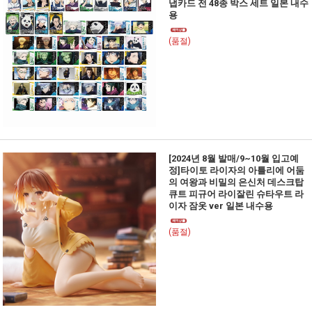
냅카드 전 48종 박스 세트 일본 내수
용
(품절)
[2024년 8월 발매/9~10월 입고예
정]타이토 라이자의 아틀리에 어둠
의 여왕과 비밀의 은신처 데스크탑
큐트 피규어 라이잘린 슈타우트 라
이자 잠옷 ver 일본 내수용
(품절)