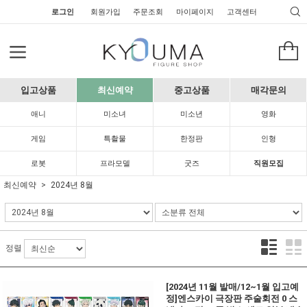
로그인
회원가입
주문조회
마이페이지
고객센터
입고상품
최신예약
중고상품
매각문의
애니
미소녀
미소년
영화
게임
특촬물
한정판
인형
로봇
프라모델
굿즈
직원모집
최신예약
2024년 8월
정렬
[2024년 11월 발매/12~1월 입고예
정]엔스카이 극장판 주술회전 0 스