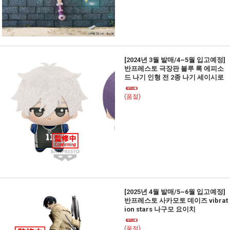
[2024년 3월 발매/4~5월 입고예정]
반프레스토 극장판 블루 록 에피소
드 나기 인형 전 2종 나기 세이시로
(품절)
[2025년 4월 발매/5~6월 입고예정]
반프레스토 사카모토 데이즈 vibrat
ion stars 나구모 요이치
(품절)