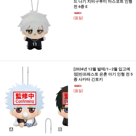
드 나기 치비구루미 마스코트 인형
전 6종 E
(품절)
[2024년 12월 발매/1~2월 입고예
정]반프레스토 은혼 아기 인형 전 5
종 사카타 긴토키
(품절)