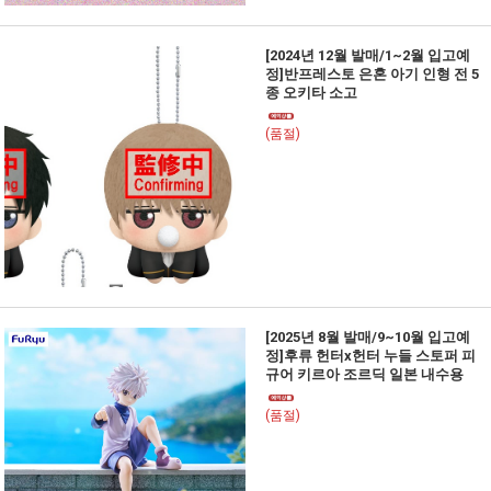
[2024년 12월 발매/1~2월 입고예
정]반프레스토 은혼 아기 인형 전 5
종 오키타 소고
(품절)
[2025년 8월 발매/9~10월 입고예
정]후류 헌터x헌터 누들 스토퍼 피
규어 키르아 조르딕 일본 내수용
(품절)