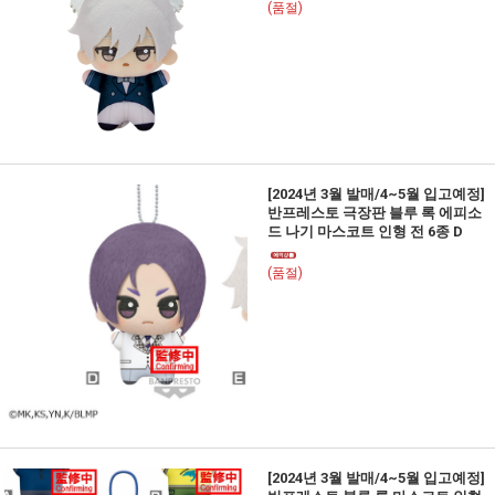
(품절)
[2024년 3월 발매/4~5월 입고예정]
반프레스토 극장판 블루 록 에피소
드 나기 마스코트 인형 전 6종 D
(품절)
[2024년 3월 발매/4~5월 입고예정]