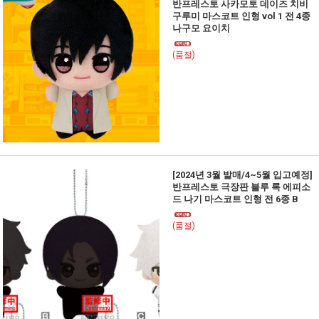
반프레스토 사카모토 데이즈 치비
구루미 마스코트 인형 vol 1 전 4종
나구모 요이치
(품절)
[2024년 3월 발매/4~5월 입고예정]
반프레스토 극장판 블루 록 에피소
드 나기 마스코트 인형 전 6종 B
(품절)