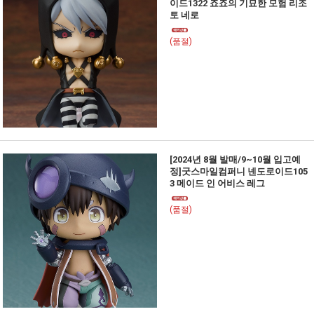
이드1322 죠죠의 기묘한 모험 리조
토 네로
(품절)
[2024년 8월 발매/9~10월 입고예
정]굿스마일컴퍼니 넨도로이드105
3 메이드 인 어비스 레그
(품절)