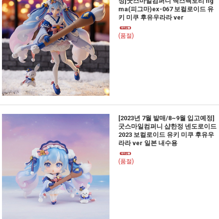
정]굿스마일컴퍼니 맥스팩토리 fig
ma(피그마)ex-067 보컬로이드 유
키 미쿠 후유우라라 ver
(품절)
[2023년 7월 발매/8~9월 입고예정]
굿스마일컴퍼니 샵한정 넨도로이드
2023 보컬로이드 유키 미쿠 후유우
라라 ver 일본 내수용
(품절)