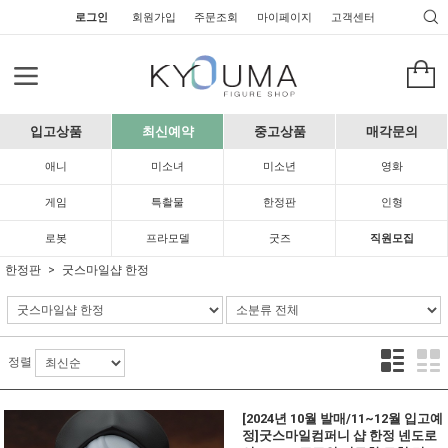
로그인
회원가입
주문조회
마이페이지
고객센터
입고상품
최신예약
중고상품
매각문의
애니
미소녀
미소년
영화
게임
특촬물
한정판
인형
로봇
프라모델
굿즈
직원모집
한정판
굿스마일샵 한정
정렬
[2024년 10월 발매/11~12월 입고예
정]굿스마일컴퍼니 샵 한정 넨도로