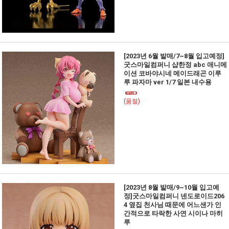
[2023년 6월 발매/7~8월 입고예정]
굿스마일컴퍼니 샵한정 abc 애니메
이션 코바야시네 메이드래곤 이루
루 파자마 ver 1/7 일본 내수용
(품절)
[2023년 8월 발매/9~10월 입고예
정]굿스마일컴퍼니 넨도로이드206
4 옆집 천사님 때문에 어느샌가 인
간적으로 타락한 사연 시이나 마히
루