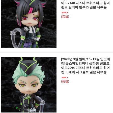
이드2140 디즈니 트위스티드 원더
랜드 릴리아 반루즈 일본 내수용
(품절)
[2023년 9월 발매/10~11월 입고예
정]굿스마일컴퍼니 샵한정 넨도로
이드2094 디즈니 트위스티드 원더
랜드 세벡 지그볼트 일본 내수용
(품절)