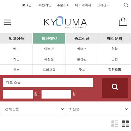
로그인
회원가입
주문조회
마이페이지
고객센터
입고상품
최신예약
중고상품
매각문의
애니
미소녀
미소년
영화
게임
특촬물
한정판
인형
로봇
프라모델
굿즈
직원모집
원 ~
원