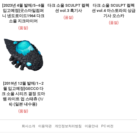
[2023년 4월 발매/5~6월
다크 소울 SCULPT 컬렉
다크 소울 SCULPT 컬렉
입고예정]굿스마일컴퍼
션 vol.3 흑기사
션 vol.4 아스토라의 상급
니 넨도로이드1964 다크
기사 오스카
(품절)
소울 지크마이어
(품절)
(품절)
[2019년 12월 발매/1~2
월 입고예정]GECCO 다
크 소울 시리즈 결정 도마
뱀 라이트 업 스태츄 (1/
6) (일본 내수용)
(품절)
회사소개
이용약관
개인정보처리방침
이용안내
PC 버전