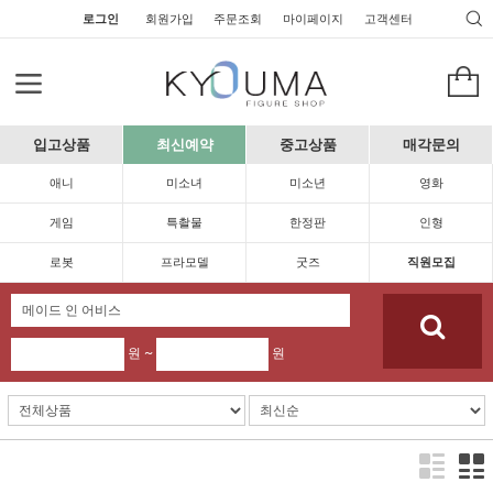
로그인
회원가입
주문조회
마이페이지
고객센터
입고상품
최신예약
중고상품
매각문의
애니
미소녀
미소년
영화
게임
특촬물
한정판
인형
로봇
프라모델
굿즈
직원모집
원 ~
원