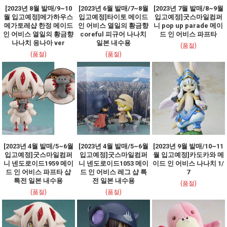
[2023년 8월 발매/9~10
[2023년 6월 발매/7~8월
[2023년 7월 발매/8~9월
월 입고예정]메가하우스
입고예정]타이토 메이드
입고예정]굿스마일컴퍼
메가토레샵 한정 메이드
인 어비스 열일의 황금향
니 pop up parade 메이
인 어비스 열일의 황금향
coreful 피규어 나나치
드 인 어비스 파프타
나나치 응나아 ver
일본 내수용
(품절)
(품절)
(품절)
[2023년 4월 발매/5~6월
[2023년 4월 발매/5~6월
[2023년 9월 발매/10~11
입고예정]굿스마일컴퍼
입고예정]굿스마일컴퍼
월 입고예정]카도카와 메
니 넨도로이드1959 메이
니 넨도로이드1053 메이
이드 인 어비스 나나치 1/
드 인 어비스 파프타 샵
드 인 어비스 레그 샵 특
7
특전 일본 내수용
전 일본 내수용
(품절)
(품절)
(품절)