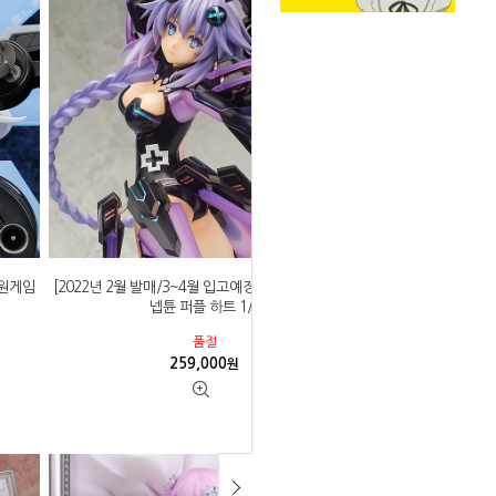
차원게임
[2022년 2월 발매/3~4월 입고예정]알터 초차원게임
넵튠 퍼플 하트 1/7
품절
259,000
원