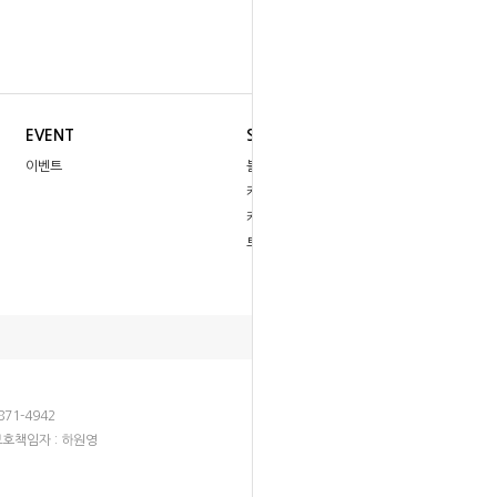
EVENT
SNS
이벤트
블로그
카카오톡
카페
트위터
871-4942
호책임자 : 하원영