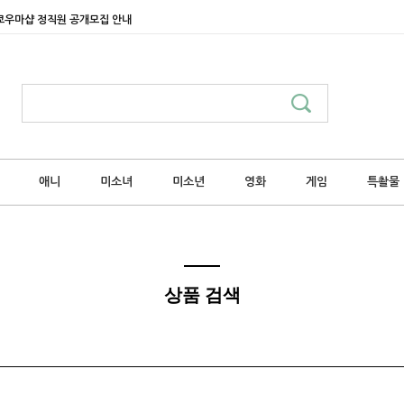
쿄우마샵 정직원 공개모집 안내
애니
미소녀
미소년
영화
게임
특촬물
상품 검색