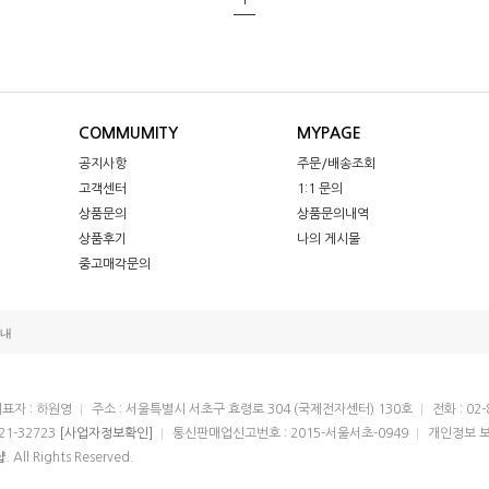
COMMUMITY
MYPAGE
공지사항
주문/배송조회
고객센터
1:1 문의
상품문의
상품문의내역
상품후기
나의 게시물
중고매각문의
내
표자 : 하원영
주소 : 서울특별시 서초구 효령로 304 (국제전자센터) 130호
전화 : 02-
21-32723
[사업자정보확인]
통신판매업신고번호 : 2015-서울서초-0949
개인정보 보
샵
. All Rights Reserved.