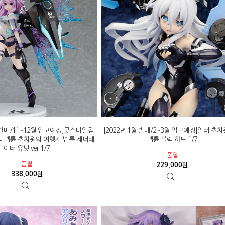
월 발매/11~12월 입고예정]굿스마일컴
[2022년 1월 발매/2~3월 입고예정]알터 초
 넵튠 초차원의 여행자 넵튠 제너레
넵튠 블랙 하트 1/7
이터 유닛 ver 1/7
품절
품절
229,000
원
338,000
원