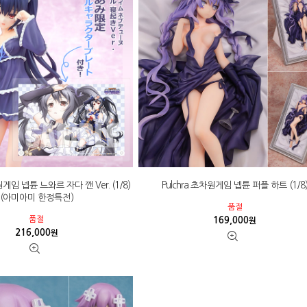
 넵튠 느와르 자다 깬 Ver. (1/8)
Pulchra 초차원게임 넵튠 퍼플 하트 (1/8
(아미아미 한정특전)
품절
품절
169,000
원
216,000
원