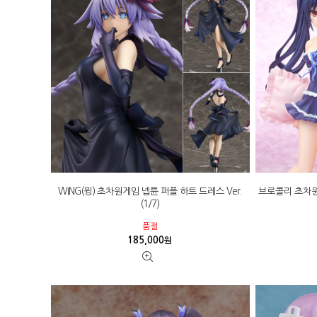
WING(윙) 초차원게임 넵튠 퍼플 하트 드레스 Ver.
브로콜리 초차원게임
(1/7)
품절
185,000
원