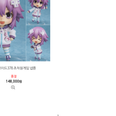
이드378 초차원게임 넵튠
품절
148,000
원
1