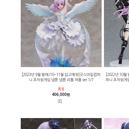
[2023년 9월 발매/10~11월 입고예정]굿스마일컴퍼
[2022년 10
니 초차원게임 넵튠 넵튠 리틀 퍼플 ver 1/7
퍼니 초차원게임
품절
406,000
원