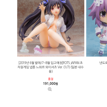
[2019년 6월 발매/7~8월 입고예정]FOTS JAPAN 초
넨도로
차원게임 넵튠 느와르 와이셔츠 Ver. (1/7) (일본 내수
용)
품절
191,000
원