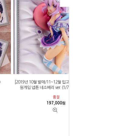
)
[2019년 10월 발매/11~12월 입고예정]Pulchra 초차
원게임 넵튠 네소베리 ver. (1/7) (일본 내수용)
품절
197,000
원