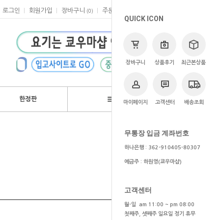
로그인
회원가입
장바구니
주문
마이페이지
고객센터
(
0
)
QUICK ICON
장바구니
상품후기
최근본상품
한정판
브랜드
마이페이지
고객센터
배송조회
상품 검색
무통장 입금 계좌번호
하나은행 : 362-910405-80307
예금주 : 하원영(쿄우마샵)
고객센터
월-일 am 11:00 ~ pm 08:00
첫째주, 셋째주 일요일 정기 휴무