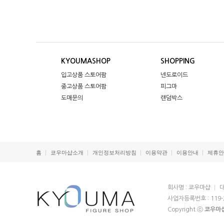
KYOUMASHOP
SHOPPING
입고상품 스토어팜
넨도로이드
중고상품 스토어팜
피그마
도매문의
랜덤박스
홈
쿄우마샵소개
개인정보처리방침
이용약관
이용안내
제휴안
회사명 : 쿄우마샵
대
사업자등록번호 : 119-
Copyright ⓒ
쿄우마