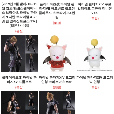
[2019년 9월 발매/10~11
플레이아츠改 파이널 판
파이널 판타지XIV 쿠로
월 입고예정]스퀘어에닉
타지VII 어드벤트 칠드런
알리아포 피규어 미니온
스 브링아츠 파이널 판타
클라우드 스트라이프&펜
Ver.
지 9 지탄 트라이벌 & 가
릴
(품절)
넷 틸 알렉산드로스 17세
(품절)
(일본 내수용)
(품절)
플레이아츠改 파이널 판
파이널 판타지XIV 모그리
파이널 판타지XIV 모그리
타지XV 프롬프트
인형 크리스마스 Ver.
빅 인형
(품절)
(품절)
(품절)