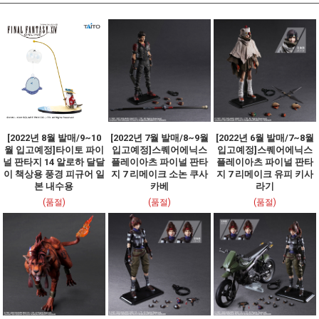
[2022년 8월 발매/9~10
[2022년 7월 발매/8~9월
[2022년 6월 발매/7~8월
월 입고예정]타이토 파이
입고예정]스퀘어에닉스
입고예정]스퀘어에닉스
널 판타지 14 알로하 달달
플레이아츠 파이널 판타
플레이아츠 파이널 판타
이 책상용 풍경 피규어 일
지 7 리메이크 소논 쿠사
지 7 리메이크 유피 키사
본 내수용
카베
라기
(품절)
(품절)
(품절)