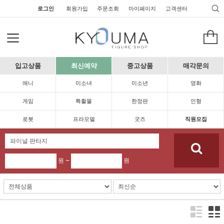
로그인
회원가입
주문조회
마이페이지
고객센터
입고상품
최신예약
중고상품
매각문의
애니
미소녀
미소년
영화
게임
특촬물
한정판
인형
로봇
프라모델
굿즈
직원모집
원 ~
원