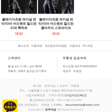
플레이아츠改 파이널 판
플레이아츠改 파이널 판
타지VII 어드벤트 칠드런
타지VII 어드벤트 칠드런
티파 록하트
클라우드 스트라이프
(품절)
(품절)
회사소개
이용약관
개인정보처리방침
이용안내
PC 버전
고객센터
무통장 입금계좌
월-일 am 11:00 ~ pm 08:00
하나은행 362-910405-80307
첫째주, 셋째주 일요일 정기휴무
예금주 : 하원영
회사명
:
쿄우마샵
| 대표자
:
하원영
주소
:
서울특별시 서초구 효령로 304 (국제전자센터) 111호
사업자등록번호
:
119-21-32723
[사업자정보확인]
통신판매업신고번호
: 2015-서울서초-0949
개인정보 보호책임자
:
하원영
| E-MAIL
:
kyoumashop@naver.com
Copyright ⓒ
쿄우마샵
. All Rights Reserved.