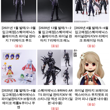
[2021년 1월 발매/2~3월
[2020년 12월 발매/1~2
[2020년 4월 발매/5~6월
입고예정]스퀘어에닉스
월 입고예정]스퀘어에닉
입고예정]스퀘어에닉스
플레이아츠 파이널 판타
스 플레이아츠 파이널 판
파이널판타지VII 리메이
지 7 리메이크 루드
타지 7 리메이크 레노
크 트레이딩 아츠
(품절)
(품절)
(품절)
[2020년 2월 발매/3~4월
스퀘어에닉스 BRING AR
파이널 판타지 브레이브
입고예정]스퀘어에닉스
TS 파이널 판타지XIV 에
엑스비어스 푸치엣트 피
파이널판타지9 브링아츠
스티니앙 액션 피규어 (일
규어 피나 (일본 내수용)
에이코 캐롤&쿠이나 쿠
본 내수용)
(품절)
엔
(품절)