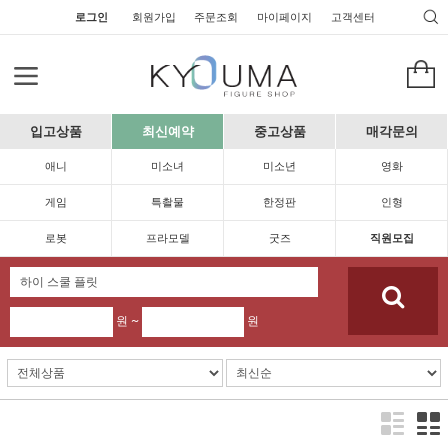
로그인
회원가입
주문조회
마이페이지
고객센터
입고상품
최신예약
중고상품
매각문의
애니
미소녀
미소년
영화
게임
특촬물
한정판
인형
로봇
프라모델
굿즈
직원모집
원 ~
원