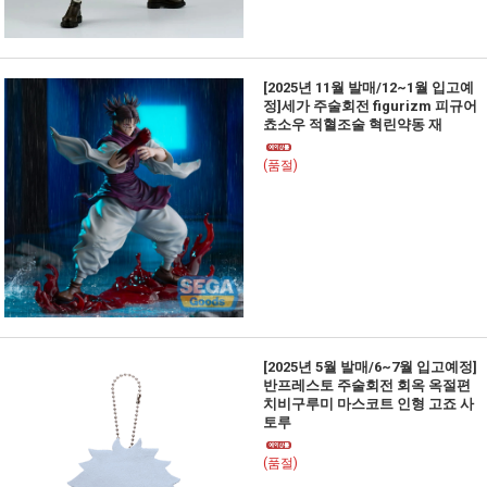
[2025년 11월 발매/12~1월 입고예
정]세가 주술회전 figurizm 피규어
쵸소우 적혈조술 혁린약동 재
(품절)
[2025년 5월 발매/6~7월 입고예정]
반프레스토 주술회전 회옥 옥절편
치비구루미 마스코트 인형 고죠 사
토루
(품절)