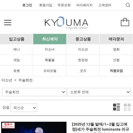
로그인
회원가입
주문조회
마이페이지
고객센터
입고상품
최신예약
중고상품
매각문의
애니
미소녀
미소년
영화
게임
특촬물
한정판
인형
로봇
프라모델
굿즈
직원모집
미소년
주술회전
정렬
[2025년 12월 발매/1~2월 입고예
정]세가 주술회전 luminasta 피규