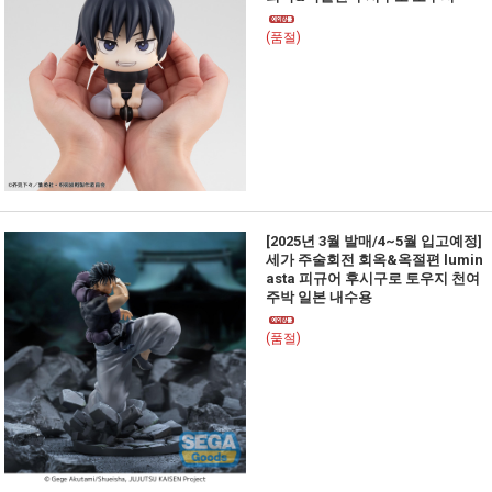
(품절)
[2025년 3월 발매/4~5월 입고예정]
세가 주술회전 회옥&옥절편 lumin
asta 피규어 후시구로 토우지 천여
주박 일본 내수용
(품절)