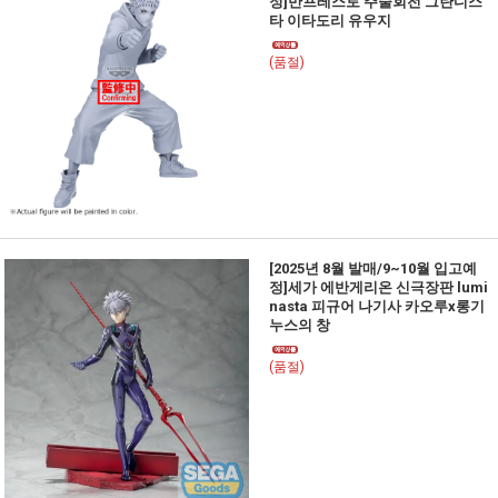
정]반프레스토 주술회전 그란디스
타 이타도리 유우지
(품절)
[2025년 8월 발매/9~10월 입고예
정]세가 에반게리온 신극장판 lumi
nasta 피규어 나기사 카오루x롱기
누스의 창
(품절)