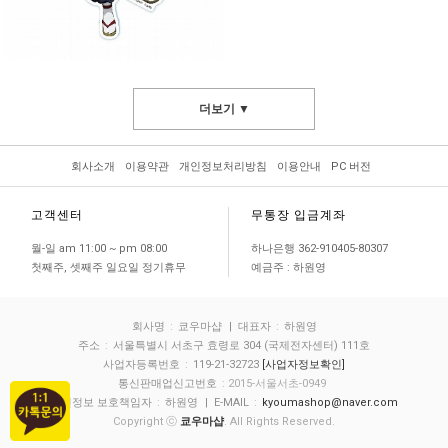
더보기 ▼
회사소개
이용약관
개인정보처리방침
이용안내
PC 버전
고객센터
무통장 입금계좌
월-일 am 11:00 ~ pm 08:00
하나은행 362-910405-80307
첫째주, 셋째주 일요일 정기휴무
예금주 : 하원영
회사명
:
쿄우마샵
| 대표자
:
하원영
주소
:
서울특별시 서초구 효령로 304 (국제전자센터) 111호
사업자등록번호
:
119-21-32723
[사업자정보확인]
통신판매업신고번호
: 2015-서울서초-0949
개인정보 보호책임자
:
하원영
| E-MAIL
:
kyoumashop@naver.com
Copyright ⓒ
쿄우마샵
. All Rights Reserved.