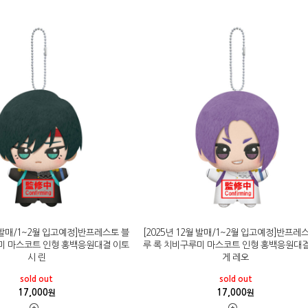
월 발매/1~2월 입고예정]반프레스토 블
[2025년 12월 발매/1~2월 입고예정]반프레
미 마스코트 인형 홍백응원대결 이토
루 록 치비구루미 마스코트 인형 홍백응원대결
시 린
게 레오
sold out
sold out
17,000
17,000
원
원