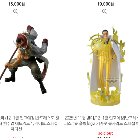
15,000
19,000
원
원
월 발매/12~1월 입고예정]반프레스토 원
[2025년 11월 발매/12~1월 입고예정]반프레
타 흰수염 에드워드 뉴게이트 스페셜
피스 the 출항 logia 키자루 볼사리노 스페셜
에디션
sold out