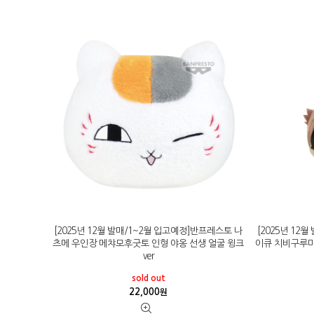
[2025년 12월 발매/1~2월 입고예정]반프레스토 나
[2025년 12
츠메 우인장 메챠모후굿토 인형 야옹 선생 얼굴 윙크
이큐 치비구루미 
ver
sold out
22,000
원