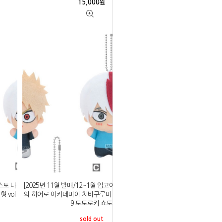
15,000
원
스토 나
[2025년 11월 발매/12~1월 입고예정]반프레스토 나
 vol
의 히어로 아카데미아 치비구루미 마스코트 인형 vol
9 토도로키 쇼토
sold out