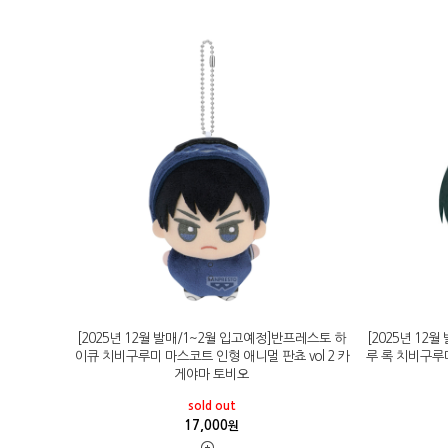
[2025년 12월 발매/1~2월 입고예정]반프레스토 하
[2025년 12
이큐 치비구루미 마스코트 인형 애니멀 판쵸 vol 2 카
루 록 치비구루
게야마 토비오
sold out
17,000
원