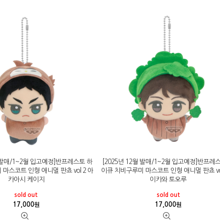
월 발매/1~2월 입고예정]반프레스토 하
[2025년 12월 발매/1~2월 입고예정]반프레
마스코트 인형 애니멀 판쵸 vol 2 아
이큐 치비구루미 마스코트 인형 애니멀 판쵸 vol
카아시 케이지
이카와 토오루
sold out
sold out
17,000
17,000
원
원