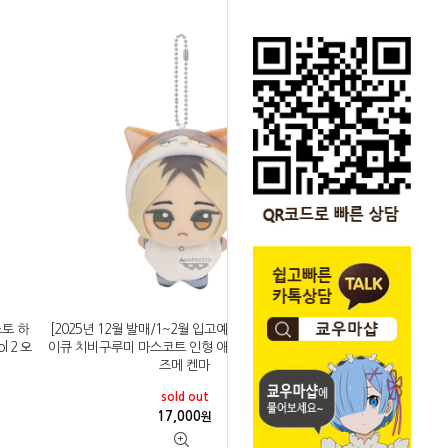
스토 하
[2025년 12월 발매/1~2월 입고예정]반프레스토 하
 2 오
이큐 치비구루미 마스코트 인형 애니멀 판쵸 vol 2 코
즈메 켄마
sold out
17,000
원