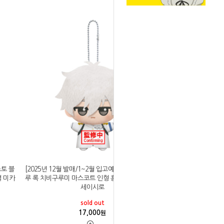
스토 블
[2025년 12월 발매/1~2월 입고예정]반프레스토 블
 미카
루 록 치비구루미 마스코트 인형 홍백응원대결 나기
세이시로
sold out
17,000
원