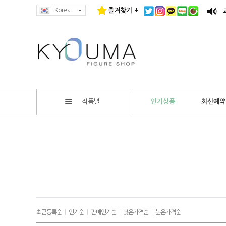
Korea
즐겨찾기 +
작품별
인기상품
최신예약
최근등록순
|
인기순
|
판매인기순
|
낮은가격순
|
높은가격순