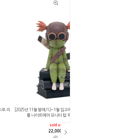
스토 리
[2025년 11월 발매/12~1월 입고예정]반프레스토 리
틀 나이트메어 모니터 탑 피규어 얼론
sold out
22,000
원