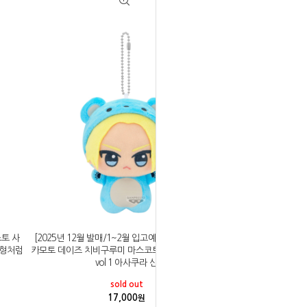
스토 사
[2025년 12월 발매/1~2월 입고예정]반프레스토 사
인형처럼
카모토 데이즈 치비구루미 마스코트 인형 곰인형처럼
vol 1 아사쿠라 신
sold out
17,000
원