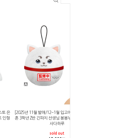
스토 은
[2025년 11월 발매/12~1월 입고예정]반프레스토 은
트 인형
혼 3학년 Z반 긴파치 선생님 봉봉누이 마스코트 인형
사다하루
sold out