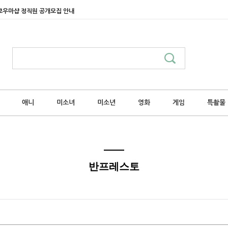
쿄우마샵 정직원 공개모집 안내
애니
미소녀
미소년
영화
게임
특촬물
반프레스토