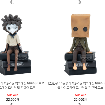
월 발매/12~1월 입고예정]반프레스토 리
[2025년 11월 발매/12~1월 입고예정]반프레
트메어 모니터 탑 피규어 로우
틀 나이트메어 모니터 탑 피규어 모노
sold out
sold out
22,000
22,000
원
원