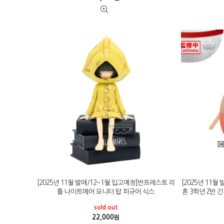
[2025년 11월 발매/12~1월 입고예정]반프레스토 리
[2025년 11
틀 나이트메어 모니터 탑 피규어 식스
혼 3학년 Z반
sold out
22,000
원