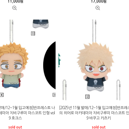
11,000
17,000
원
원
월 발매/12~1월 입고예정]반프레스토 나
[2025년 11월 발매/12~1월 입고예정]반프레
데미아 치비구루미 마스코트 인형 vol
의 히어로 아카데미아 치비구루미 마스코트 인형
9 호크스
9 바쿠고 카츠키
sold out
sold out