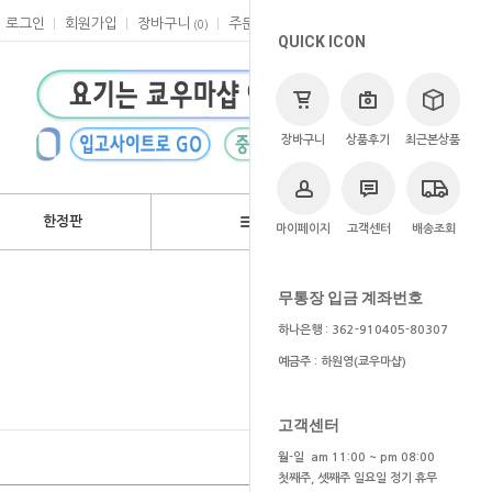
로그인
회원가입
장바구니
주문
마이페이지
고객센터
(
0
)
QUICK ICON
장바구니
상품후기
최근본상품
한정판
브랜드
마이페이지
고객센터
배송조회
>
브랜드
>
반프레스토
무통장 입금 계좌번호
하나은행 : 362-910405-80307
예금주 : 하원영(쿄우마샵)
고객센터
월-일 am 11:00 ~ pm 08:00
첫째주, 셋째주 일요일 정기 휴무