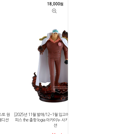
18,000
원
스토 원
[2025년 11월 발매/12~1월 입고예정]반프레스토 원
 에디션
피스 the 출항 logia 아카이누 사카즈키 스페셜 에디
션