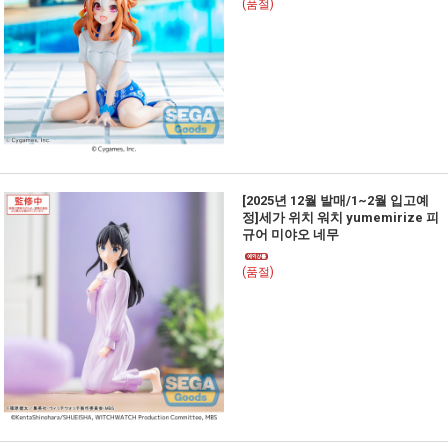
(품절)
[2025년 12월 발매/1~2월 입고예
정]세가 위치 워치 yumemirize 피
규어 미야오 네무
(품절)