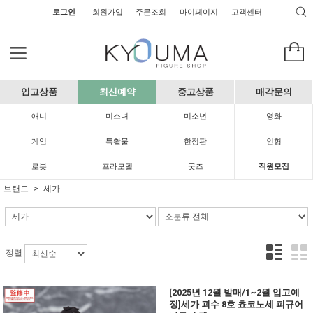
로그인
회원가입
주문조회
마이페이지
고객센터
입고상품
최신예약
중고상품
매각문의
애니
미소녀
미소년
영화
게임
특촬물
한정판
인형
로봇
프라모델
굿즈
직원모집
브랜드
세가
정렬
[2025년 12월 발매/1~2월 입고예
정]세가 괴수 8호 쵸코노세 피규어