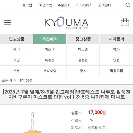
로그인
회원가입
주문조회
마이페이지
고객센터
입고상품
최신예약
중고상품
매각문의
애니
미소녀
미소년
영화
게임
특촬물
한정판
인형
로봇
프라모델
굿즈
직원모집
쿄우마
예약상품
[2025년 7월 발매/8~9월 입고예정]반프레스토 나루토 질풍전
치비구루미 마스코트 인형 vol 1 전 5종 나미카제 미나토
17,000
상품가
원
적립금
1%
제조사
반프레스토