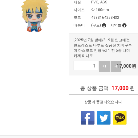
재질
PVC, ABS
사이즈
약 100mm
코드
4983164293432
배송비
(무료)
지역별
[2025년 7월 발매/8~9월 입고예정]
반프레스토 나루토 질풍전 치비구루
미 마스코트 인형 vol 1 전 5종 나미
카제 미나토
17,000
원
+1
-1
17,000
총 상품 금액
원
상품이 품절되었습니다.