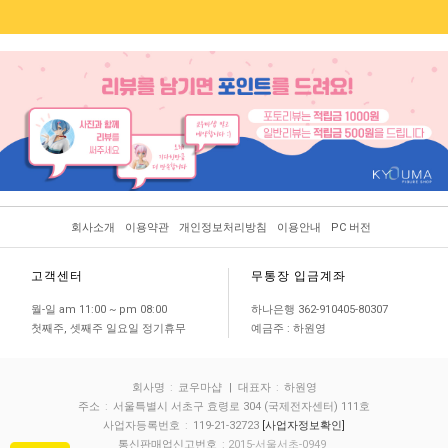
회사소개
이용약관
개인정보처리방침
이용안내
PC 버전
고객센터
무통장 입금계좌
월-일 am 11:00 ~ pm 08:00
하나은행 362-910405-80307
첫째주, 셋째주 일요일 정기휴무
예금주 : 하원영
회사명
:
쿄우마샵
| 대표자
:
하원영
주소
:
서울특별시 서초구 효령로 304 (국제전자센터) 111호
사업자등록번호
:
119-21-32723
[사업자정보확인]
통신판매업신고번호
: 2015-서울서초-0949