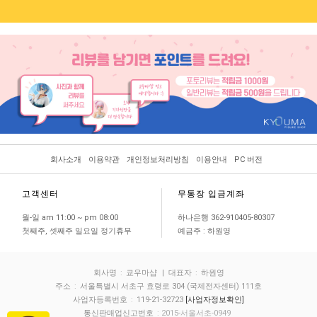
회사소개
이용약관
개인정보처리방침
이용안내
PC 버전
고객센터
무통장 입금계좌
월-일 am 11:00 ~ pm 08:00
하나은행 362-910405-80307
첫째주, 셋째주 일요일 정기휴무
예금주 : 하원영
회사명
:
쿄우마샵
| 대표자
:
하원영
주소
:
서울특별시 서초구 효령로 304 (국제전자센터) 111호
사업자등록번호
:
119-21-32723
[사업자정보확인]
통신판매업신고번호
: 2015-서울서초-0949