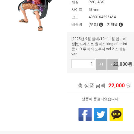
재질
PVC, ABS
사이즈
약 -mm
코드
4983164296464
배송비
(무료)
지역별
[2025년 9월 발매/10~11월 입고예
정]반프레스토 원피스 king of artist
몽키 D 루피 와노쿠니 vol 2 스페셜
ver
22,000
원
+1
-1
22,000
총 상품 금액
원
상품이 품절되었습니다.