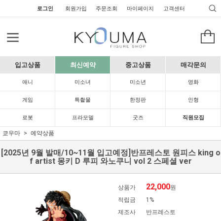
로그인
회원가입
주문조회
마이페이지
고객센터
입고상품
최신예약
중고상품
매각문의
애니
미소녀
미소년
영화
게임
특촬물
한정판
인형
로봇
프라모델
굿즈
직원모집
쿄우마
예약상품
[2025년 9월 발매/10~11월 입고예정]반프레스토 원피스 king o
f artist 몽키 D 루피 와노쿠니 vol 2 스페셜 ver
22,000
상품가
원
적립금
1%
제조사
반프레스토